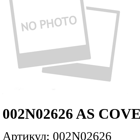
002N02626 AS COV
Артикул:
002N02626