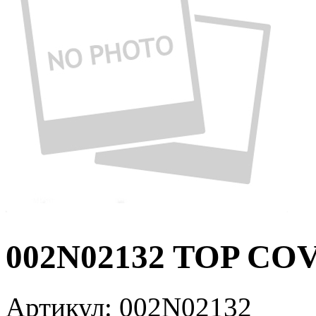
002N02132 TOP COV
Артикул:
002N02132