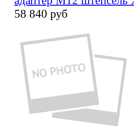
адаптер M12 штепсель 
58 840
руб