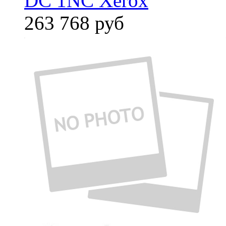
DC 1NC Xerox
263 768
руб